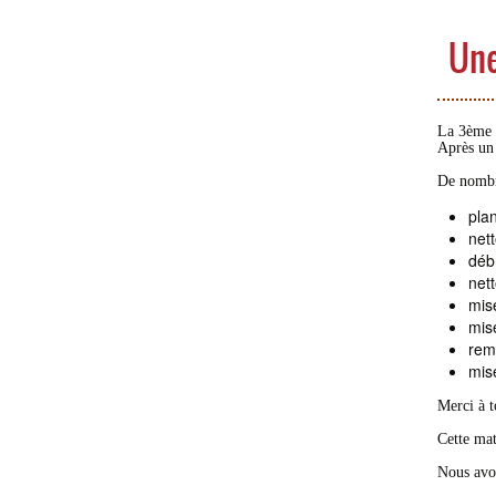
Une
La 3ème 
Après un 
De nombre
plan
net
déb
nett
mise
mis
rem
mis
Merci à t
Cette mat
Nous avo