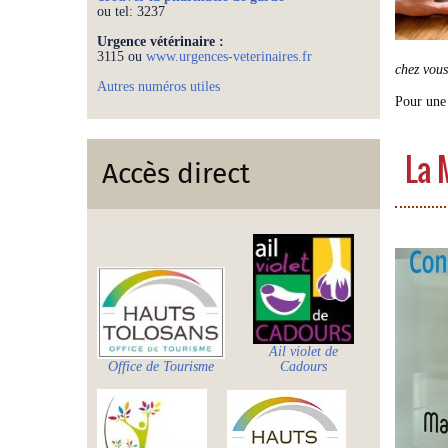
ou tel: 3237
Urgence vétérinaire :
3115 ou
www.urgences-veterinaires.fr
chez vous
Autres numéros utiles
Pour une 
La 
Accès direct
Ail violet de
Office de Tourisme
Cadours