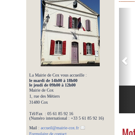
P
r
e
v
i
o
u
s
La Mairie de Cox vous accueille :
le mardi de 14h00 à 18h00
le jeudi de 09h00 à 12h00
Mairie de Cox
1, rue des Métiers
31480 Cox
Tél/Fax : 05 61 85 92 16
(Numéro international : +33 5 61 85 92 16)
Mail :
accueil
@
mairie-cox.fr
Mot
Formulaire de contact