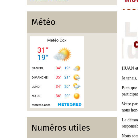
Météo
HUAN et
Je tenais
Bien que 
participat
Votre par
nous hon
La démocr
Numéros utiles
responsab
Nous somm