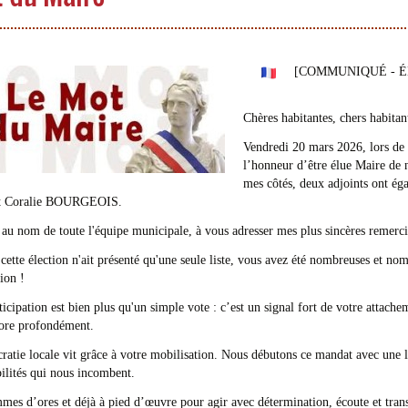
[COMMUNIQUÉ - É
Chères habitantes, chers habitan
Vendredi 20 mars 2026, lors de l
l’honneur d’être élue Maire de
mes côtés, deux adjoints ont é
 Coralie BOURGEOIS.
, au nom de toute l'équipe municipale, à vous adresser mes plus sincères remerc
cette élection n'ait présenté qu'une seule liste, vous avez été nombreuses et 
ion !
ticipation est bien plus qu'un simple vote : c’est un signal fort de votre attach
ore profondément.
atie locale vit grâce à votre mobilisation. Nous débutons ce mandat avec une lé
ilités qui nous incombent.
es d’ores et déjà à pied d’œuvre pour agir avec détermination, écoute et transpa