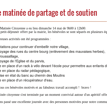
 matinée de partage et de soutien
Matinée Citoyenne a eu lieu dimanche 14 mai de 9h00 à 12h00.
petit-déjeuner offert par la mairie, les bénévoles se sont séparés en plusieurs éq
uses activités ont été programmées :
tations pour continuer d'embellir notre village,
toyage des rues du centre bourg (enlèvement des mauvaises herbes),
roussaillage,
oyage de l'Eglise et du parvis,
 en place d'un rack à vélo devant l'école pour permettre aux enfants de
e en place du radar pédagogique,
ise en état du banc au chemin des Moulins
e en place d'un récupérateur d'eau.
ous ces bénévoles motivés et au fabuleux travail accompli ! bravo !
inée citoyenne s'est terminée par un moment convivial autour d'un apéritif offer
ns passé une excellente journée avec des personnes motivées pour notre commu