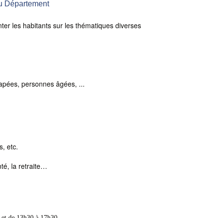
du Département
nter les habitants sur les thématiques diverses
capées, personnes âgées, ...
s, etc.
nté, la retraite…
 et de 13h30 à 17h30