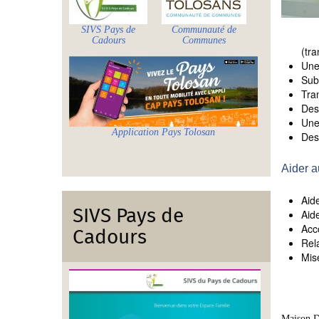
SIVS Pays de
Communauté de
Cadours
Communes
(tra
Une
​​​​​
Tra
Des
Une
Application Pays Tolosan
Des
Aider a
Aid
SIVS Pays de
Aide
Acc
Cadours
Rela
Mise
Maison Dé