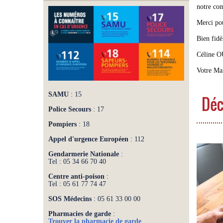
notre com
Merci pou
Bien fidè
Céline 
Votre Ma
SAMU
: 15
Déc
Police Secours
: 17
Pompiers
: 18
Appel d'urgence Européen
: 112
Gendarmerie Nationale
:
Tel : 05 34 66 70 40
Centre anti-poison
:
Tel : 05 61 77 74 47
SOS Médecins
: 05 61 33 00 00
Pharmacies de garde
:
Trouver la pharmacie de garde