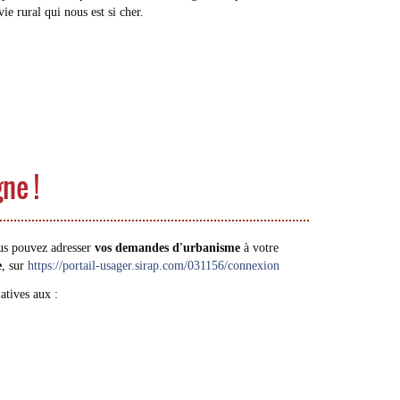
e rural qui nous est si cher.
ne !
us pouvez adresser
vos demandes d'urbanisme
à votre
e
, sur
https://portail-usager.sirap.com/031156/connexion
atives aux :