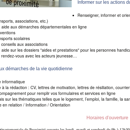
Informer sur les actions 
Renseigner, informer et orie
nsports, associations, etc.)
 aide aux démarches départementales en ligne
​Subventions
nsports scolaires
 conseils aux associations
 aide sur les dossiers "aides et prestations" pour les personnes handi
 rendez-vous avec les acteurs jeunesse…
ux démarches de la vie quotidienne
e informatique
 à la rédaction : CV, lettres de motivation, lettres de résiliation, courrier
ompagnement pour remplir vos formulaires et services en ligne
is sur les thématiques telles que le logement, l’emploi, la famille, la sa
 en relation / Information / Orientation
Horaires d'ouverture
partementale de Proximité ouverte les lundi, mardi et vendredi de 9h à 12h30