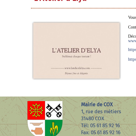
Vous
Cont
Déco
www.
http
http
Mairie de COX
1, rue des métiers
31480 COX
Tél: 05 61 85 92 16
Fax: 05 61 85 92 16