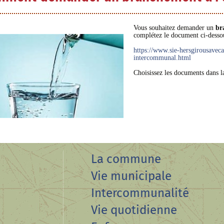
Vous souhaitez demander un
br
complétez le document ci-dessou
https://www.sie-hersgirousaveca
intercommunal.html
Choisissez les documents dans 
La commune
Vie municipale
Intercommunalité
Vie quotidienne