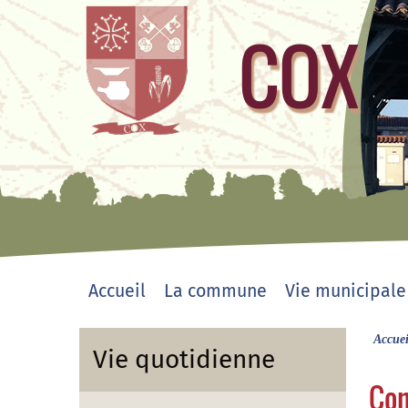
COX
site officiel
Accueil
La commune
Vie municipale
Accuei
Vie quotidienne
Com