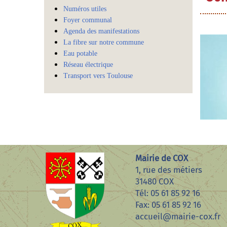
Numéros utiles
Foyer communal
Agenda des manifestations
La fibre sur notre commune
Eau potable
Réseau électrique
Transport vers Toulouse
Mairie de COX
1, rue des métiers
31480 COX
Tél: 05 61 85 92 16
Fax: 05 61 85 92 16
accueil@mairie-cox.fr