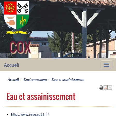
COX
site officiel
Accueil
Menu
Accueil
Environnement
Eau et assainissement
Eau et assainissement
http://www.reseau31.fr/