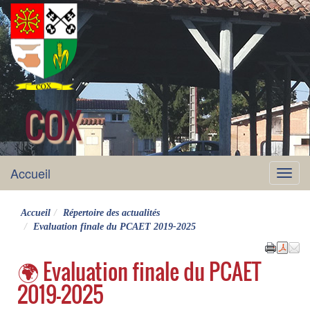
COX
site officiel
Accueil
Menu
Accueil
Répertoire des actualités
Evaluation finale du PCAET 2019-2025
🌍 Evaluation finale du PCAET
2019-2025