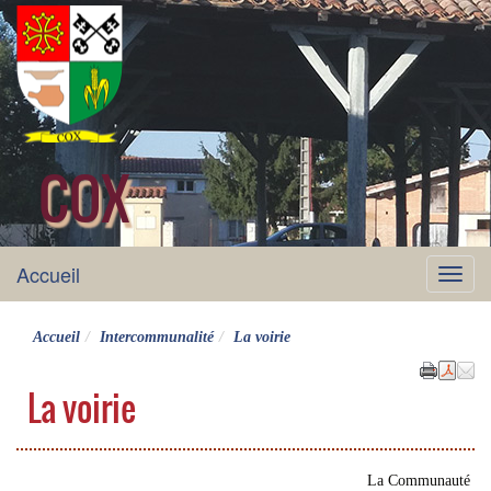
COX
site officiel
Accueil
Menu
Accueil
Intercommunalité
La voirie
La voirie
La Communauté