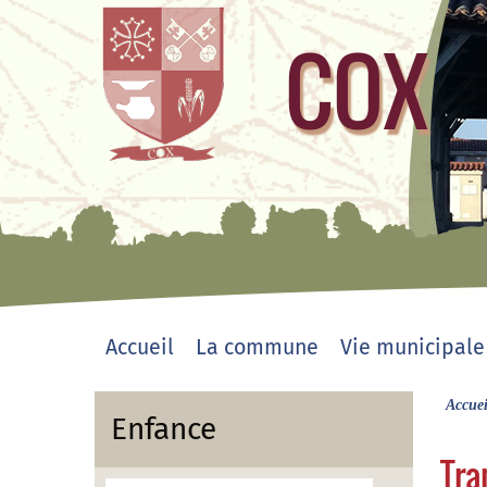
COX
site officiel
Accueil
La commune
Vie municipale
Accuei
Enfance
Tra