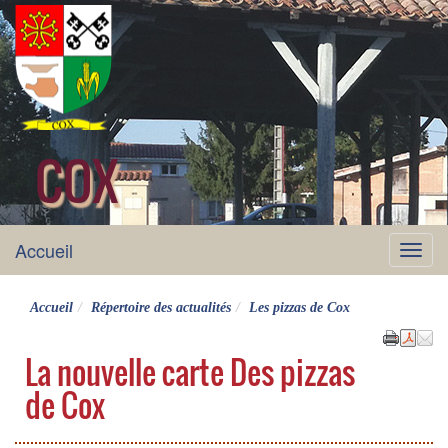
COX
site officiel
Accueil
Menu
Accueil
Répertoire des actualités
Les pizzas de Cox
La nouvelle carte Des pizzas
de Cox