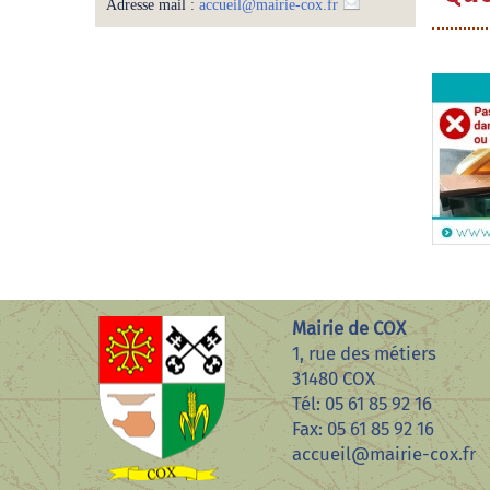
Adresse mail :
accueil
@
mairie-cox.fr
Mairie de COX
1, rue des métiers
31480 COX
Tél: 05 61 85 92 16
Fax: 05 61 85 92 16
accueil@mairie-cox.fr