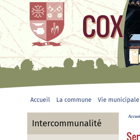
COX
site officiel
Accueil
La commune
Vie municipale
Accuei
Intercommunalité
Ser