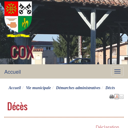
COX
site officiel
Accueil
Menu
Accueil
Vie municipale
Démarches administratives
Décès
Décès
Déclaration