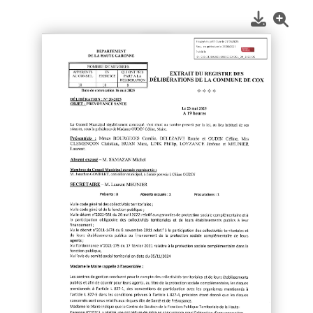
1
/
2