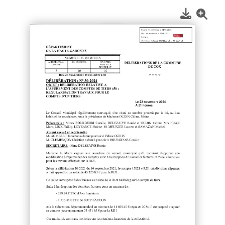
1
/
2