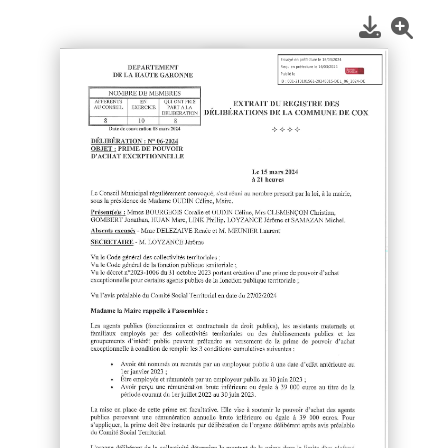
1
/
2