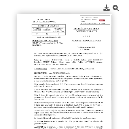
1
/
2