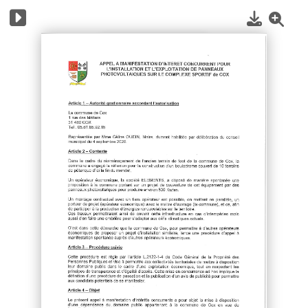
1
/
6